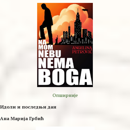
Опширније
Идоли и последњи дан
Ана Марија Грбић