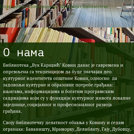
Опширније o Библиотеци
Историјат Библиотеке
О нама
Библиотека ,,Вук Караџић" Ковин данас је савремена и
опремљена са тенденцијом да буде значајан део
културног идентитета општине Ковин, односно да
задовољи културне и образовне потребе грађана:
књигама, информацијама и богатим програмским
садржајима који су у функцији културног живота локалне
заједнице, социјалног и професионалног развоја
грађана.
Своју библиотечку делатност обавља у Ковину и седам
огранака: Баваништу, Мраморку, Делиблату, Гају, Дубовцу,