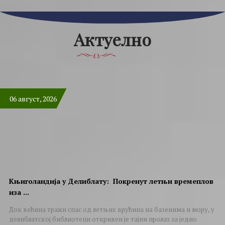
Актуелно
06 август, 2026
Књиголандија у Делиблату: Покренут летњи времеплов
иза ...
Док већина тражи спас од летњих врућина на базенима и мору, у
делиблатској библиотеци откривен је тајни пролаз за једно