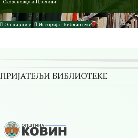
Скореновцу и Плочици.
Опширније
Историјат Библиотеке
ПРИЈАТЕЉИ БИБЛИОТЕКЕ