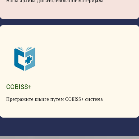
Наша архива дигитализованог материјала
COBISS+
Претражите књиге путем COBISS+ система