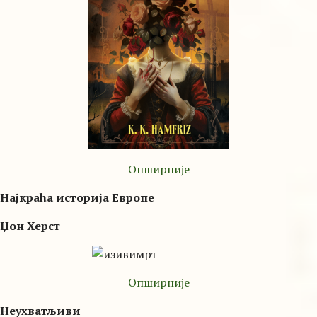
Опширније
Најкраћа историја Европе
Џон Херст
Опширније
Неухватљиви