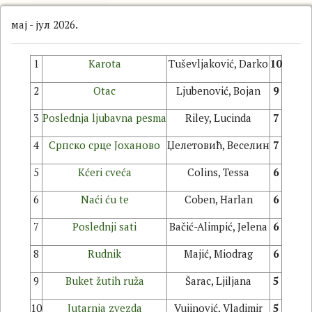
мај - јул 2026.
1
Karota
Tuševljaković, Darko
10
2
Otac
Ljubenović, Bojan
9
3
Poslednja ljubavna pesma
Riley, Lucinda
7
4
Српско срце Јоханово
Џелетовић, Веселин
7
5
Kćeri cveća
Colins, Tessa
6
6
Naći ću te
Coben, Harlan
6
7
Poslednji sati
Bačić-Alimpić, Jelena
6
8
Rudnik
Majić, Miodrag
6
9
Buket žutih ruža
Šarac, Ljiljana
5
10
Jutarnja zvezda
Vujinović, Vladimir
5