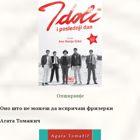
Опширније
Оно што не можеш да испричаш фризерки
Агата Томажич