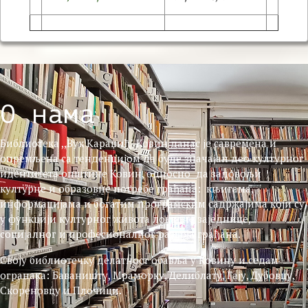
О нама
Библиотека ,,Вук Караџић" Ковин данас је савремена и
опремљена са тенденцијом да буде значајан део културног
идентитета општине Ковин, односно да задовољи
културне и образовне потребе грађана: књигама,
информацијама и богатим програмским садржајима који су
у функцији културног живота локалне заједнице,
социјалног и професионалног развоја грађана.
Своју библиотечку делатност обавља у Ковину и седам
огранака: Баваништу, Мраморку, Делиблату, Гају, Дубовцу,
Скореновцу и Плочици.